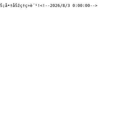
åŠ¡å•†åŠžç†ç»­è´¹!<!--2026/8/3 0:00:00-->